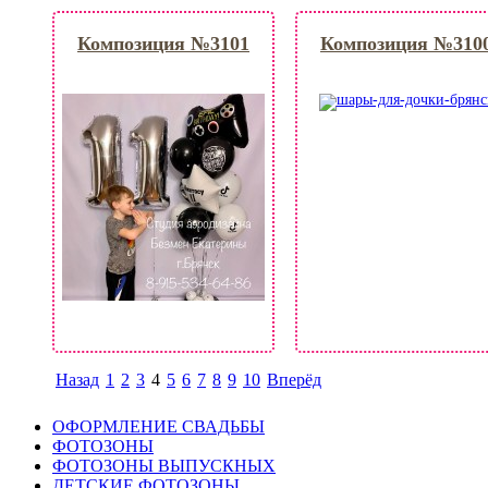
Композиция №3101
Композиция №310
Назад
1
2
3
4
5
6
7
8
9
10
Вперёд
ОФОРМЛЕНИЕ СВАДЬБЫ
ФОТОЗОНЫ
ФОТОЗОНЫ ВЫПУСКНЫХ
ДЕТСКИЕ ФОТОЗОНЫ