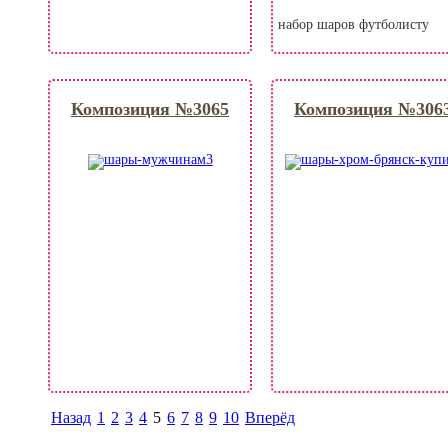
набор шаров футболисту
Композиция №3065
Композиция №306
Назад
1
2
3
4
5
6
7
8
9
10
Вперёд