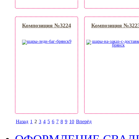
Композиция №3224
Композиция №322
Назад
1
2
3
4
5
6
7
8
9
10
Вперёд