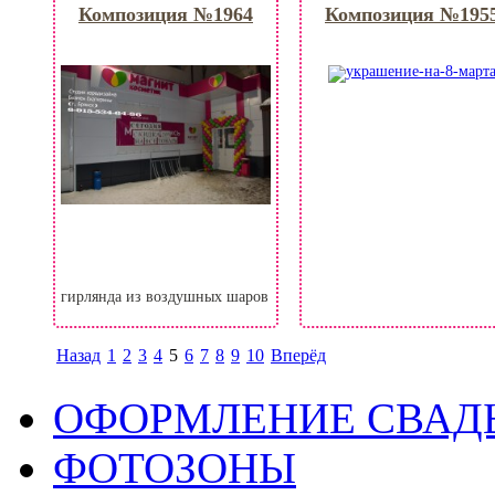
Композиция №1964
Композиция №195
гирлянда из воздушных шаров
Назад
1
2
3
4
5
6
7
8
9
10
Вперёд
ОФОРМЛЕНИЕ СВАД
ФОТОЗОНЫ