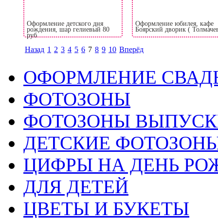
Оформление детского дня
Оформление юбилея, кафе
рождения, шар гелиевый 80
Боярский дворик ( Толмаче
руб
Назад
1
2
3
4
5
6
7
8
9
10
Вперёд
ОФОРМЛЕНИЕ СВАД
ФОТОЗОНЫ
ФОТОЗОНЫ ВЫПУС
ДЕТСКИЕ ФОТОЗОН
ЦИФРЫ НА ДЕНЬ РО
ДЛЯ ДЕТЕЙ
ЦВЕТЫ И БУКЕТЫ