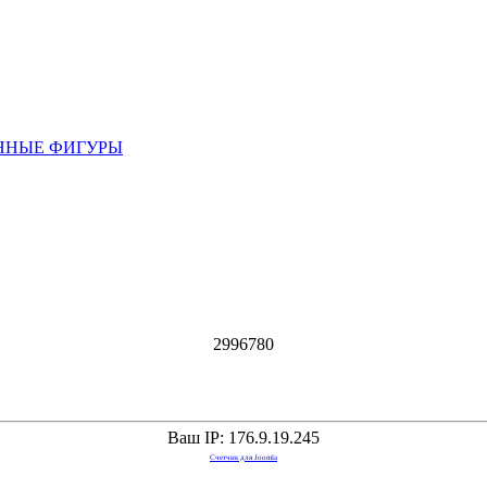
ННЫЕ ФИГУРЫ
2
9
9
6
7
8
0
Ваш IP: 176.9.19.245
Счетчик для Joomla