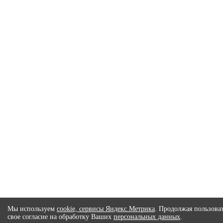
Мы используем
cookie, сервисы Яндекс.Метрика
. Продолжая пользоват
свое согласие на обработку Ваших
персональных данных
.