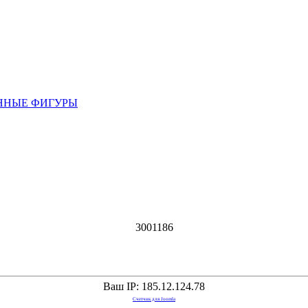
ННЫЕ ФИГУРЫ
3
0
0
1
1
8
6
Ваш IP: 185.12.124.78
Счетчик для Joomla