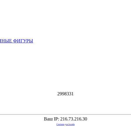
ННЫЕ ФИГУРЫ
2
9
9
8
3
3
1
Ваш IP: 216.73.216.30
Счетчик для Joomla